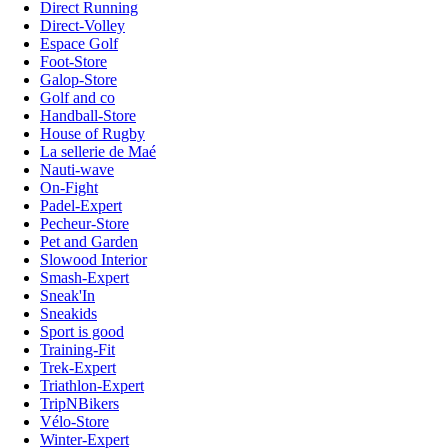
Direct Running
Direct-Volley
Espace Golf
Foot-Store
Galop-Store
Golf and co
Handball-Store
House of Rugby
La sellerie de Maé
Nauti-wave
On-Fight
Padel-Expert
Pecheur-Store
Pet and Garden
Slowood Interior
Smash-Expert
Sneak'In
Sneakids
Sport is good
Training-Fit
Trek-Expert
Triathlon-Expert
TripNBikers
Vélo-Store
Winter-Expert