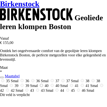
Birkenstock
Geoliede
leren klompen Boston
Vanaf
€ 155,00
Ontdek het ongeëvenaarde comfort van de gepolijste leren klompen
Birkenstock Boston, de perfecte metgezellen voor elke gelegenheid en
levensstijl.
Maat
*
Maattabel
35 Smal
36
36 Smal
37
37 Smal
38
38
Smal
39
39 Smal
40
40 Smal
41
41 Smal
42
42 Smal
43
43 Smal
44
45
46 Smal
Dit veld is verplicht