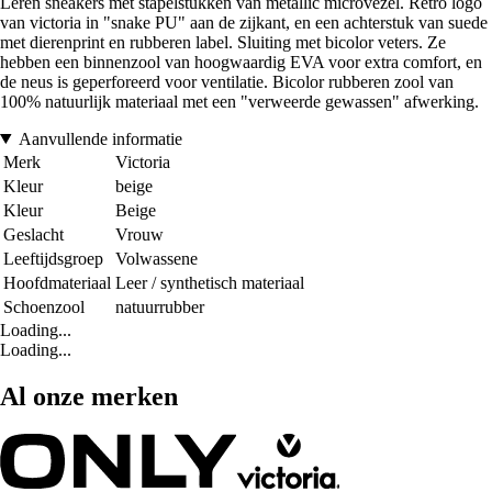
Leren sneakers met stapelstukken van metallic microvezel. Retro logo
van victoria in "snake PU" aan de zijkant, en een achterstuk van suede
met dierenprint en rubberen label. Sluiting met bicolor veters. Ze
hebben een binnenzool van hoogwaardig EVA voor extra comfort, en
de neus is geperforeerd voor ventilatie. Bicolor rubberen zool van
100% natuurlijk materiaal met een "verweerde gewassen" afwerking.
Aanvullende informatie
Merk
Victoria
Kleur
beige
Kleur
Beige
Geslacht
Vrouw
Leeftijdsgroep
Volwassene
Hoofdmateriaal
Leer / synthetisch materiaal
Schoenzool
natuurrubber
Loading...
Loading...
Al onze merken