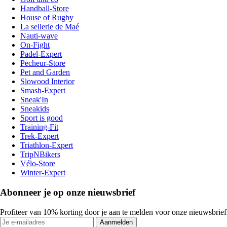
Handball-Store
House of Rugby
La sellerie de Maé
Nauti-wave
On-Fight
Padel-Expert
Pecheur-Store
Pet and Garden
Slowood Interior
Smash-Expert
Sneak'In
Sneakids
Sport is good
Training-Fit
Trek-Expert
Triathlon-Expert
TripNBikers
Vélo-Store
Winter-Expert
Abonneer je op onze nieuwsbrief
Profiteer van 10% korting door je aan te melden voor onze nieuwsbrief
Aanmelden