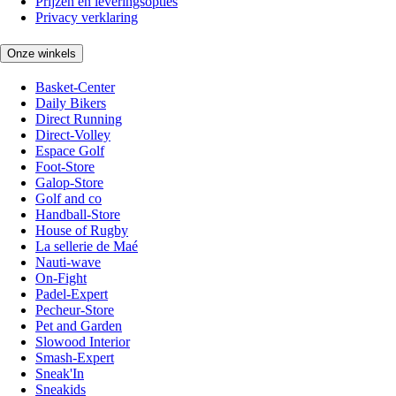
Prijzen en leveringsopties
Privacy verklaring
Onze winkels
Basket-Center
Daily Bikers
Direct Running
Direct-Volley
Espace Golf
Foot-Store
Galop-Store
Golf and co
Handball-Store
House of Rugby
La sellerie de Maé
Nauti-wave
On-Fight
Padel-Expert
Pecheur-Store
Pet and Garden
Slowood Interior
Smash-Expert
Sneak'In
Sneakids