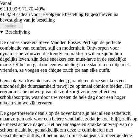
Vanaf
€ 119,99
€ 71,70
-40%
+€ 3,59
cadeau voor je volgende bestelling
Bijgeschreven na
bevestiging van je bestelling
Loading...
Beschrijving
De dames sneakers Steve Madden Posses-Perf zijn de perfecte
combinatie van comfort, stijl en moderniteit. Ontworpen voor
dynamische vrouwen die trendy en praktisch willen zijn in hun
dagelijks leven, zijn deze sneakers een must-have in de stedelijke
mode. Of het nu gaat om een wandeling in de stad of een uitje met
vrienden, ze voegen een chique touch toe aan elke outfit.
Gemaakt van kwaliteitsmaterialen, garanderen deze sneakers een
uitzonderlijke duurzaamheid terwijl ze optimaal comfort bieden. Het
ergonomische ontwerp van de zool zorgt voor een effectieve
schokabsorptie, waardoor uw voeten de hele dag door een hoger
niveau van welzijn ervaren.
De geperforeerde details op de bovenkant zijn niet alleen esthetisch,
maar zorgen ook voor een betere ventilatie, zodat je koel blijft, zelfs op
de meest actieve dagen. Het hedendaagse en strakke ontwerp van de
schoen maakt het gemakkelijk om deze te combineren met
verschillende outfits, of het nu gaat om casual jeans of meer geklede