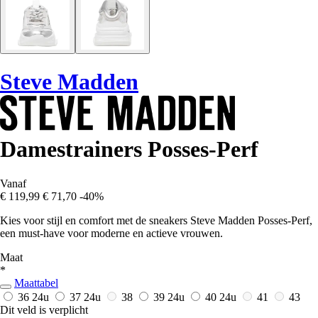
Steve Madden
Damestrainers Posses-Perf
Vanaf
€ 119,99
€ 71,70
-40%
Kies voor stijl en comfort met de sneakers Steve Madden Posses-Perf,
een must-have voor moderne en actieve vrouwen.
Maat
*
Maattabel
36
24u
37
24u
38
39
24u
40
24u
41
43
Dit veld is verplicht