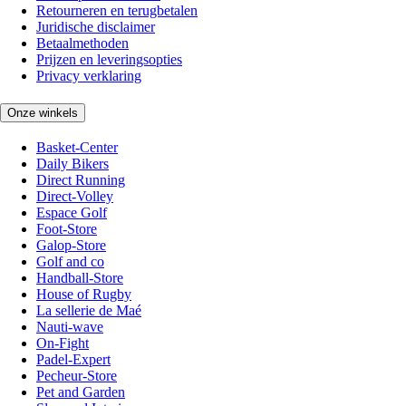
Retourneren en terugbetalen
Juridische disclaimer
Betaalmethoden
Prijzen en leveringsopties
Privacy verklaring
Onze winkels
Basket-Center
Daily Bikers
Direct Running
Direct-Volley
Espace Golf
Foot-Store
Galop-Store
Golf and co
Handball-Store
House of Rugby
La sellerie de Maé
Nauti-wave
On-Fight
Padel-Expert
Pecheur-Store
Pet and Garden