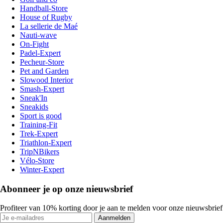
Handball-Store
House of Rugby
La sellerie de Maé
Nauti-wave
On-Fight
Padel-Expert
Pecheur-Store
Pet and Garden
Slowood Interior
Smash-Expert
Sneak'In
Sneakids
Sport is good
Training-Fit
Trek-Expert
Triathlon-Expert
TripNBikers
Vélo-Store
Winter-Expert
Abonneer je op onze nieuwsbrief
Profiteer van 10% korting door je aan te melden voor onze nieuwsbrief
Aanmelden