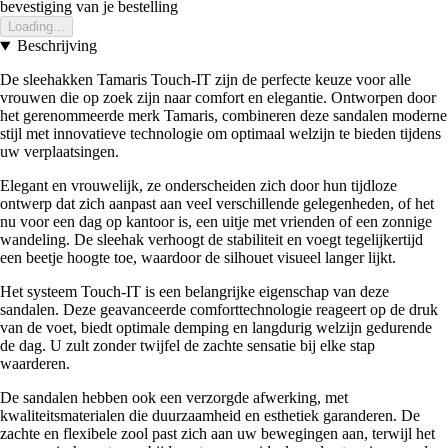
bevestiging van je bestelling
Loading...
Beschrijving
De sleehakken Tamaris Touch-IT zijn de perfecte keuze voor alle
vrouwen die op zoek zijn naar comfort en elegantie. Ontworpen door
het gerenommeerde merk Tamaris, combineren deze sandalen moderne
stijl met innovatieve technologie om optimaal welzijn te bieden tijdens
uw verplaatsingen.
Elegant en vrouwelijk, ze onderscheiden zich door hun tijdloze
ontwerp dat zich aanpast aan veel verschillende gelegenheden, of het
nu voor een dag op kantoor is, een uitje met vrienden of een zonnige
wandeling. De sleehak verhoogt de stabiliteit en voegt tegelijkertijd
een beetje hoogte toe, waardoor de silhouet visueel langer lijkt.
Het systeem Touch-IT is een belangrijke eigenschap van deze
sandalen. Deze geavanceerde comforttechnologie reageert op de druk
van de voet, biedt optimale demping en langdurig welzijn gedurende
de dag. U zult zonder twijfel de zachte sensatie bij elke stap
waarderen.
De sandalen hebben ook een verzorgde afwerking, met
kwaliteitsmaterialen die duurzaamheid en esthetiek garanderen. De
zachte en flexibele zool past zich aan uw bewegingen aan, terwijl het