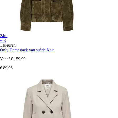
24u
+-3
1 kleuren
Only
Damesjack van suède Kaia
Vanaf
€ 159,99
€ 89,96