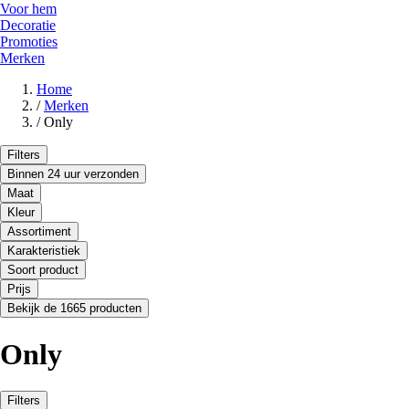
Voor hem
Decoratie
Promoties
Merken
Home
/
Merken
/
Only
Filters
Binnen 24 uur verzonden
Maat
Kleur
Assortiment
Karakteristiek
Soort product
Prijs
Bekijk de 1665 producten
Only
Filters