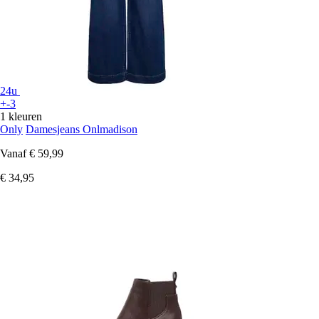
24u
+-3
1 kleuren
Only
Damesjeans Onlmadison
Vanaf
€ 59,99
€ 34,95