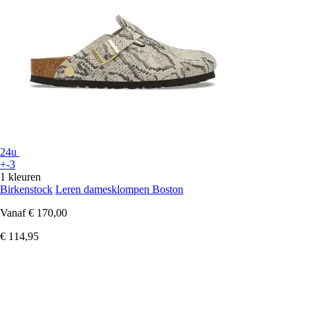
24u
+-3
1 kleuren
Birkenstock
Leren damesklompen Boston
Vanaf
€ 170,00
€ 114,95