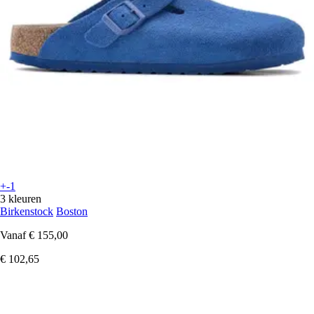
+-1
3 kleuren
Birkenstock
Boston
Vanaf
€ 155,00
€ 102,65