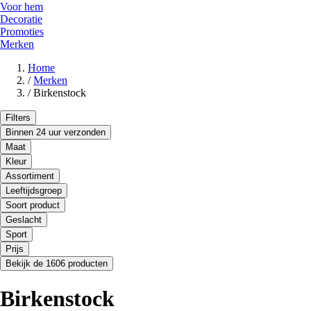
Voor hem
Decoratie
Promoties
Merken
Home
/
Merken
/
Birkenstock
Filters
Binnen 24 uur verzonden
Maat
Kleur
Assortiment
Leeftijdsgroep
Soort product
Geslacht
Sport
Prijs
Bekijk de 1606 producten
Birkenstock