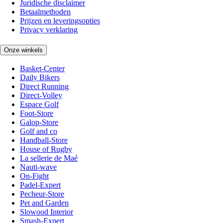
Juridische disclaimer
Betaalmethoden
Prijzen en leveringsopties
Privacy verklaring
Onze winkels
Basket-Center
Daily Bikers
Direct Running
Direct-Volley
Espace Golf
Foot-Store
Galop-Store
Golf and co
Handball-Store
House of Rugby
La sellerie de Maé
Nauti-wave
On-Fight
Padel-Expert
Pecheur-Store
Pet and Garden
Slowood Interior
Smash-Expert