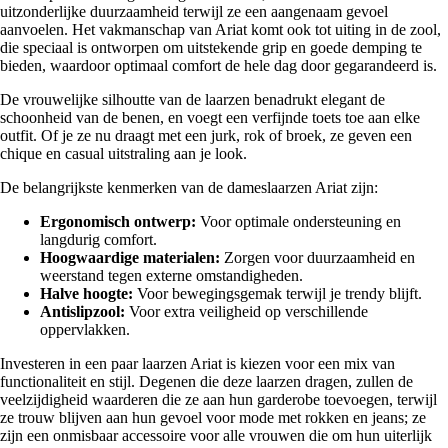
uitzonderlijke duurzaamheid terwijl ze een aangenaam gevoel
aanvoelen. Het vakmanschap van Ariat komt ook tot uiting in de zool,
die speciaal is ontworpen om uitstekende grip en goede demping te
bieden, waardoor optimaal comfort de hele dag door gegarandeerd is.
De vrouwelijke silhoutte van de laarzen benadrukt elegant de
schoonheid van de benen, en voegt een verfijnde toets toe aan elke
outfit. Of je ze nu draagt met een jurk, rok of broek, ze geven een
chique en casual uitstraling aan je look.
De belangrijkste kenmerken van de dameslaarzen Ariat zijn:
Ergonomisch ontwerp:
Voor optimale ondersteuning en
langdurig comfort.
Hoogwaardige materialen:
Zorgen voor duurzaamheid en
weerstand tegen externe omstandigheden.
Halve hoogte:
Voor bewegingsgemak terwijl je trendy blijft.
Antislipzool:
Voor extra veiligheid op verschillende
oppervlakken.
Investeren in een paar laarzen Ariat is kiezen voor een mix van
functionaliteit en stijl. Degenen die deze laarzen dragen, zullen de
veelzijdigheid waarderen die ze aan hun garderobe toevoegen, terwijl
ze trouw blijven aan hun gevoel voor mode met rokken en jeans; ze
zijn een onmisbaar accessoire voor alle vrouwen die om hun uiterlijk