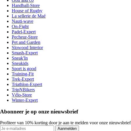
Golf and co
Handball-Store
House of Rugby
La sellerie de Maé
Nauti-wave
On-Fight
Padel-Expert
Pecheur-Store
Pet and Garden
Slowood Interior
Smash-Expert
Sneak'In
Sneakids
Sport is good
Training-Fit
Trek-Expert
Triathlon-Expert
TripNBikers
Vélo-Store
Winter-Expert
Abonneer je op onze nieuwsbrief
Profiteer van 10% korting door je aan te melden voor onze nieuwsbrief
Aanmelden