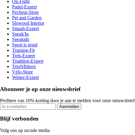
On-Fight
Padel-Expert
Pecheur-Store
Pet and Garden
Slowood Interior
Smash-Expert
Sneak'In
Sneakids
Sport is good
Training-Fit
Trek-Expert
Triathlon-Expert
TripNBikers
Vélo-Store
Winter-Expert
Abonneer je op onze nieuwsbrief
Profiteer van 10% korting door je aan te melden voor onze nieuwsbrief
Aanmelden
Blijf verbonden
Volg ons op sociale media