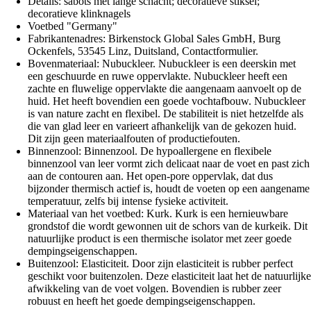
Details: sabots met lange schacht; decoratieve stiksel;
decoratieve klinknagels
Voetbed "Germany"
Fabrikantenadres: Birkenstock Global Sales GmbH, Burg
Ockenfels, 53545 Linz, Duitsland, Contactformulier.
Bovenmateriaal: Nubuckleer. Nubuckleer is een deerskin met
een geschuurde en ruwe oppervlakte. Nubuckleer heeft een
zachte en fluwelige oppervlakte die aangenaam aanvoelt op de
huid. Het heeft bovendien een goede vochtafbouw. Nubuckleer
is van nature zacht en flexibel. De stabiliteit is niet hetzelfde als
die van glad leer en varieert afhankelijk van de gekozen huid.
Dit zijn geen materiaalfouten of productiefouten.
Binnenzool: Binnenzool. De hypoallergene en flexibele
binnenzool van leer vormt zich delicaat naar de voet en past zich
aan de contouren aan. Het open-pore oppervlak, dat dus
bijzonder thermisch actief is, houdt de voeten op een aangename
temperatuur, zelfs bij intense fysieke activiteit.
Materiaal van het voetbed: Kurk. Kurk is een hernieuwbare
grondstof die wordt gewonnen uit de schors van de kurkeik. Dit
natuurlijke product is een thermische isolator met zeer goede
dempingseigenschappen.
Buitenzool: Elasticiteit. Door zijn elasticiteit is rubber perfect
geschikt voor buitenzolen. Deze elasticiteit laat het de natuurlijke
afwikkeling van de voet volgen. Bovendien is rubber zeer
robuust en heeft het goede dempingseigenschappen.