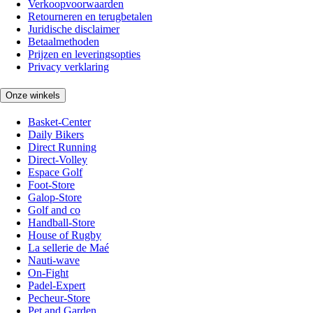
Verkoopvoorwaarden
Retourneren en terugbetalen
Juridische disclaimer
Betaalmethoden
Prijzen en leveringsopties
Privacy verklaring
Onze winkels
Basket-Center
Daily Bikers
Direct Running
Direct-Volley
Espace Golf
Foot-Store
Galop-Store
Golf and co
Handball-Store
House of Rugby
La sellerie de Maé
Nauti-wave
On-Fight
Padel-Expert
Pecheur-Store
Pet and Garden