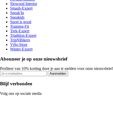
Slowood Interior
Smash-Expert
Sneak'In
Sneakids
Sport is good
Training-Fit
Trek-Expert
Triathlon-Expert
TripNBikers
Vélo-Store
Winter-Expert
Abonneer je op onze nieuwsbrief
Profiteer van 10% korting door je aan te melden voor onze nieuwsbrief
Aanmelden
Blijf verbonden
Volg ons op sociale media