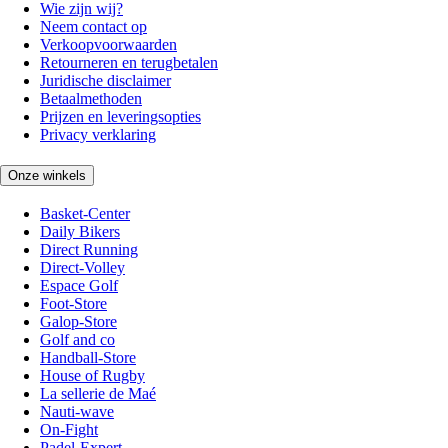
Wie zijn wij?
Neem contact op
Verkoopvoorwaarden
Retourneren en terugbetalen
Juridische disclaimer
Betaalmethoden
Prijzen en leveringsopties
Privacy verklaring
Onze winkels
Basket-Center
Daily Bikers
Direct Running
Direct-Volley
Espace Golf
Foot-Store
Galop-Store
Golf and co
Handball-Store
House of Rugby
La sellerie de Maé
Nauti-wave
On-Fight
Padel-Expert