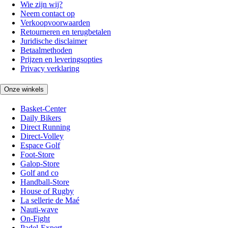
Wie zijn wij?
Neem contact op
Verkoopvoorwaarden
Retourneren en terugbetalen
Juridische disclaimer
Betaalmethoden
Prijzen en leveringsopties
Privacy verklaring
Onze winkels
Basket-Center
Daily Bikers
Direct Running
Direct-Volley
Espace Golf
Foot-Store
Galop-Store
Golf and co
Handball-Store
House of Rugby
La sellerie de Maé
Nauti-wave
On-Fight
Padel-Expert