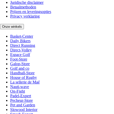
Juridische disclaimer
Betaalmethoden
Prijzen en leveringsopties
Privacy verklaring
Onze winkels
Basket-Center
Daily Bikers
Direct Running
Direct-Volley
Espace Golf
Foot-Store
Galop-Store
Golf and co
Handball-Store
House of Rugby
La sellerie de Maé
Nauti-wave
On-Fight
Padel-Expert
Pecheur-Store
Pet and Garden
Slowood Interior