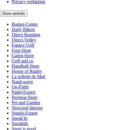
Privacy verklaring
Onze winkels
Basket-Center
Daily Bikers
Direct Running
Direct-Volley
Espace Golf
Foot-Store
Galop-Store
Golf and co
Handball-Store
House of Rugby
La sellerie de Maé
Nauti-wave
On-Fight
Padel-Expert
Pecheur-Store
Pet and Garden
Slowood Interior
Smash-Expert
Sneak'In
Sneakids
Sport is good