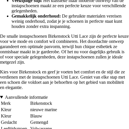
Veelzijdige stijl:
Het klassieke maar moderne ontwerp van de
instapschoenen maakt ze een perfecte keuze voor verschillende
gelegenheden.
Gemakkelijk onderhoud:
De gebruikte materialen vereisen
weinig onderhoud, zodat je je schoenen in perfecte staat kunt
houden zonder extra inspanning.
De smalle instapschoenen Birkenstock Utti Lace zijn de perfecte keuze
voor wie mode en comfort wil combineren. Het doordachte ontwerp
garandeert een optimale pasvorm, terwijl hun chique esthetiek ze
onmisbaar maakt in je garderobe. Of het nu voor dagelijks gebruik is
of voor speciale gelegenheden, deze instapschoenen zullen je ideale
metgezel zijn.
Kies voor Birkenstock en geef je voeten het comfort en de stijl die ze
verdienen met de instapschoenen Utti Lace. Geniet van elke stap met
een schoen die voldoet aan je behoeften op het gebied van mobiliteit
en elegantie.
Aanvullende informatie
Merk
Birkenstock
Kleur
nieuwe marine
Kleur
Blauw
Geslacht
Gemengd
Leeftijdsgroep
Volwassene