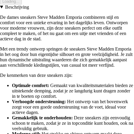
Loading...
Beschrijving
De dames sneakers Steve Madden Emporia combineren stijl en
comfort voor een unieke ervaring in het dagelijks leven. Ontworpen
voor moderne vrouwen, zijn deze sneakers perfect om elke outfit
compleet te maken, of het nu gaat om een uitje met vrienden of een
actieve dag in de stad.
Met een trendy ontwerp springen de sneakers Steve Madden Emporia
in het oog door hun eigentijdse silhouet en grote veelzijdigheid. Je zult
hun dynamische uitstraling waarderen die zich gemakkelijk aanpast
aan verschillende kledingstijlen, van casual tot meer verfijnd.
De kenmerken van deze sneakers zijn:
Optimale comfort:
Gemaakt van kwaliteitsmaterialen bieden ze
uitstekende demping, zodat je ze langdurig kunt dragen zonder
in te boeten op comfort.
Verhoogde ondersteuning:
Het ontwerp van het bovenwerk
zorgt voor een goede ondersteuning van de voet, ideaal voor
actieve dagen.
Gemakkelijk te onderhouden:
Deze sneakers zijn eenvoudig
schoon te maken, zodat je ze in topconditie kunt houden, ook na
veelvuldig gebruik.
Moderne stijl:
Het strakke en chique ontwerp maakt deze