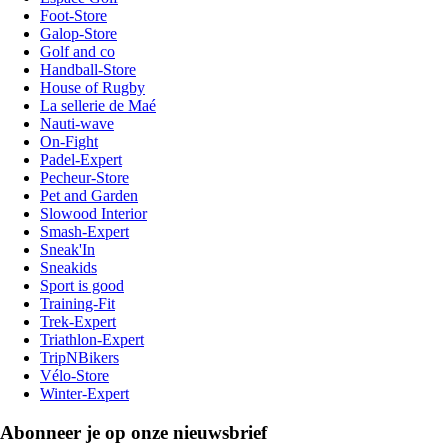
Foot-Store
Galop-Store
Golf and co
Handball-Store
House of Rugby
La sellerie de Maé
Nauti-wave
On-Fight
Padel-Expert
Pecheur-Store
Pet and Garden
Slowood Interior
Smash-Expert
Sneak'In
Sneakids
Sport is good
Training-Fit
Trek-Expert
Triathlon-Expert
TripNBikers
Vélo-Store
Winter-Expert
Abonneer je op onze nieuwsbrief