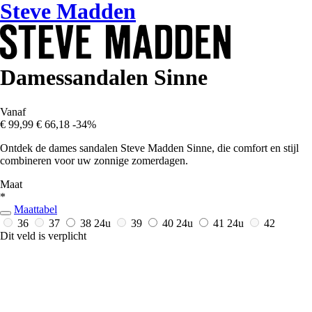
Steve Madden
Damessandalen Sinne
Vanaf
€ 99,99
€ 66,18
-34%
Ontdek de dames sandalen Steve Madden Sinne, die comfort en stijl
combineren voor uw zonnige zomerdagen.
Maat
*
Maattabel
36
37
38
24u
39
40
24u
41
24u
42
Dit veld is verplicht