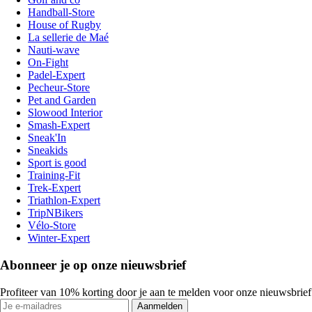
Handball-Store
House of Rugby
La sellerie de Maé
Nauti-wave
On-Fight
Padel-Expert
Pecheur-Store
Pet and Garden
Slowood Interior
Smash-Expert
Sneak'In
Sneakids
Sport is good
Training-Fit
Trek-Expert
Triathlon-Expert
TripNBikers
Vélo-Store
Winter-Expert
Abonneer je op onze nieuwsbrief
Profiteer van 10% korting door je aan te melden voor onze nieuwsbrief
Aanmelden