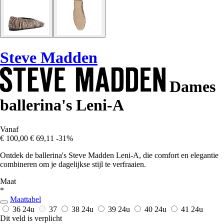
Steve Madden
Dames
ballerina's Leni-A
Vanaf
€ 100,00
€ 69,11
-31%
Ontdek de ballerina's Steve Madden Leni-A, die comfort en elegantie
combineren om je dagelijkse stijl te verfraaien.
Maat
*
Maattabel
36
24u
37
38
24u
39
24u
40
24u
41
24u
Dit veld is verplicht