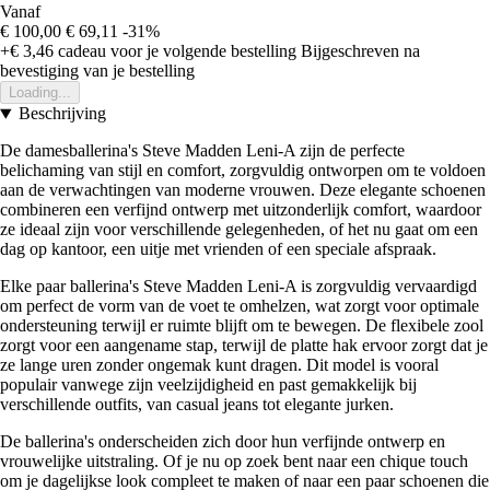
Vanaf
€ 100,00
€ 69,11
-31%
+€ 3,46
cadeau voor je volgende bestelling
Bijgeschreven na
bevestiging van je bestelling
Loading...
Beschrijving
De damesballerina's Steve Madden Leni-A zijn de perfecte
belichaming van stijl en comfort, zorgvuldig ontworpen om te voldoen
aan de verwachtingen van moderne vrouwen. Deze elegante schoenen
combineren een verfijnd ontwerp met uitzonderlijk comfort, waardoor
ze ideaal zijn voor verschillende gelegenheden, of het nu gaat om een
dag op kantoor, een uitje met vrienden of een speciale afspraak.
Elke paar ballerina's Steve Madden Leni-A is zorgvuldig vervaardigd
om perfect de vorm van de voet te omhelzen, wat zorgt voor optimale
ondersteuning terwijl er ruimte blijft om te bewegen. De flexibele zool
zorgt voor een aangename stap, terwijl de platte hak ervoor zorgt dat je
ze lange uren zonder ongemak kunt dragen. Dit model is vooral
populair vanwege zijn veelzijdigheid en past gemakkelijk bij
verschillende outfits, van casual jeans tot elegante jurken.
De ballerina's onderscheiden zich door hun verfijnde ontwerp en
vrouwelijke uitstraling. Of je nu op zoek bent naar een chique touch
om je dagelijkse look compleet te maken of naar een paar schoenen die