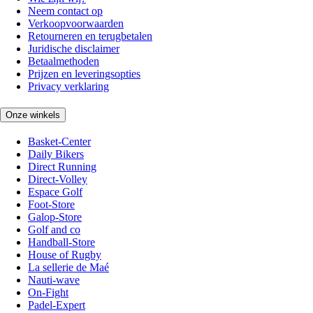
Neem contact op
Verkoopvoorwaarden
Retourneren en terugbetalen
Juridische disclaimer
Betaalmethoden
Prijzen en leveringsopties
Privacy verklaring
Onze winkels
Basket-Center
Daily Bikers
Direct Running
Direct-Volley
Espace Golf
Foot-Store
Galop-Store
Golf and co
Handball-Store
House of Rugby
La sellerie de Maé
Nauti-wave
On-Fight
Padel-Expert