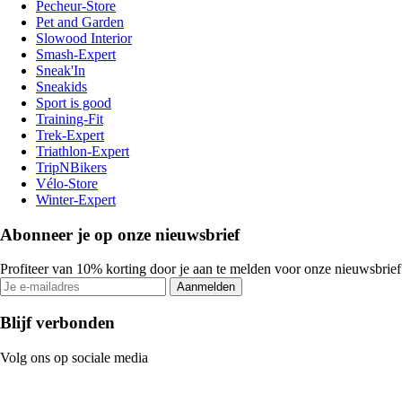
Pecheur-Store
Pet and Garden
Slowood Interior
Smash-Expert
Sneak'In
Sneakids
Sport is good
Training-Fit
Trek-Expert
Triathlon-Expert
TripNBikers
Vélo-Store
Winter-Expert
Abonneer je op onze nieuwsbrief
Profiteer van 10% korting door je aan te melden voor onze nieuwsbrief
Aanmelden
Blijf verbonden
Volg ons op sociale media