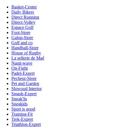
Basket-Center
Daily Bikers
Direct Running
Direct-Volley
Espace Golf
Foot-Store
Galop-Store
Golf and co
Handball-Store
House of Rugby
La sellerie de Maé
Nauti-wave
On-Fight
Padel-Expert
Pecheur-Store
Pet and Garden
Slowood Interior
Smash-Expert
Sneak'In
Sneakids
Sport is good
Training-Fit
Trek-Expert
Triathlon-Expert