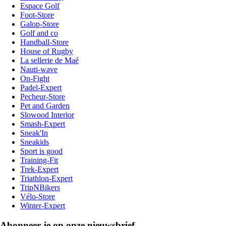
Espace Golf
Foot-Store
Galop-Store
Golf and co
Handball-Store
House of Rugby
La sellerie de Maé
Nauti-wave
On-Fight
Padel-Expert
Pecheur-Store
Pet and Garden
Slowood Interior
Smash-Expert
Sneak'In
Sneakids
Sport is good
Training-Fit
Trek-Expert
Triathlon-Expert
TripNBikers
Vélo-Store
Winter-Expert
Abonneer je op onze nieuwsbrief