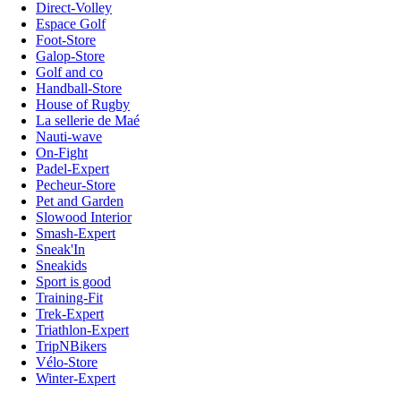
Direct-Volley
Espace Golf
Foot-Store
Galop-Store
Golf and co
Handball-Store
House of Rugby
La sellerie de Maé
Nauti-wave
On-Fight
Padel-Expert
Pecheur-Store
Pet and Garden
Slowood Interior
Smash-Expert
Sneak'In
Sneakids
Sport is good
Training-Fit
Trek-Expert
Triathlon-Expert
TripNBikers
Vélo-Store
Winter-Expert