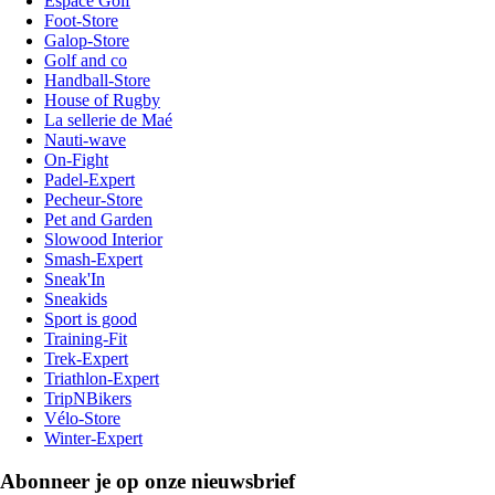
Espace Golf
Foot-Store
Galop-Store
Golf and co
Handball-Store
House of Rugby
La sellerie de Maé
Nauti-wave
On-Fight
Padel-Expert
Pecheur-Store
Pet and Garden
Slowood Interior
Smash-Expert
Sneak'In
Sneakids
Sport is good
Training-Fit
Trek-Expert
Triathlon-Expert
TripNBikers
Vélo-Store
Winter-Expert
Abonneer je op onze nieuwsbrief