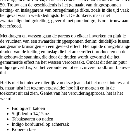
50. Trouw aan de geschiedenis is het gemaakt van ringgesponnen
ketting- en inslaggarens van onregelmatige dikte, zoals in die tijd vaak
het geval was in werkkledingstoffen. De donkere, maar niet
zwartachtige indigoketting, geverfd met pure indigo, is ook trouw aan
het erfgoed.
Met dragen en wassen gaan de garens op elkaar inwerken en pluk je
de vruchten van een zwaarder ringgesponnen denim: duidelijke lussen,
aangename kruisingen en een gevlekt effect. Het zijn de onregelmatige
draden van de ketting en inslag die het arceereffect produceren en de
ingebouwde spanning die door de draden wordt gevormd die het
gemarmerde effect na het wassen veroorzaakt. Omdat dit denim puur
indigo geverfd is, zal het verouderen tot een zuivere roodbruin-blauwe
tint.
Het is niet het nieuwe uiterlijk van deze jeans dat het meest interessant
is, maar juist het tegenovergestelde: hoe hij er morgen en in de
toekomst uit zal zien. Geniet van het verouderingsproces, het is het
waard.
Biologisch katoen
Stijf denim 14,15 oz.
Tabaksgaren op naden
Indigo borduursel op achterzak
Koperen bies