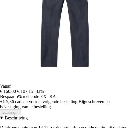
Vanaf
€ 160,00
€ 107,15
-33%
Bespaar 5%
met code
EXTRA
+€ 5,36
cadeau voor je volgende bestelling
Bijgeschreven na
bevestiging van je bestelling
Loading...
Beschrijving
Dit droge denim van 14,15 oz ziet eruit als een oude denim uit de jaren