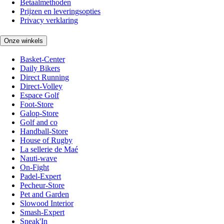
Betaalmethoden
Prijzen en leveringsopties
Privacy verklaring
Onze winkels
Basket-Center
Daily Bikers
Direct Running
Direct-Volley
Espace Golf
Foot-Store
Galop-Store
Golf and co
Handball-Store
House of Rugby
La sellerie de Maé
Nauti-wave
On-Fight
Padel-Expert
Pecheur-Store
Pet and Garden
Slowood Interior
Smash-Expert
Sneak'In