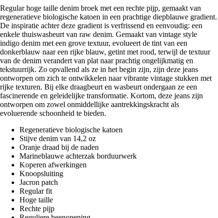
Regular hoge taille denim broek met een rechte pijp, gemaakt van
regeneratieve biologische katoen in een prachtige diepblauwe gradient.
De inspiratie achter deze gradient is verfrissend en eenvoudig: een
enkele thuiswasbeurt van raw denim. Gemaakt van vintage style
indigo denim met een grove textuur, evolueert de tint van een
donkerblauw naar een rijke blauw, getint met rood, terwijl de textuur
van de denim verandert van plat naar prachtig ongelijkmatig en
tekstuurrijk. Zo opvallend als ze in het begin zijn, zijn deze jeans
ontworpen om zich te ontwikkelen naar vibrante vintage stukken met
rijke texturen. Bij elke draagbeurt en wasbeurt ondergaan ze een
fascinerende en geleidelijke transformatie. Kortom, deze jeans zijn
ontworpen om zowel onmiddellijke aantrekkingskracht als
evoluerende schoonheid te bieden.
Regeneratieve biologische katoen
Stijve denim van 14,2 oz
Oranje draad bij de naden
Marineblauwe achterzak borduurwerk
Koperen afwerkingen
Knoopsluiting
Jacron patch
Regular fit
Hoge taille
Rechte pijp
Reguliere beenopening