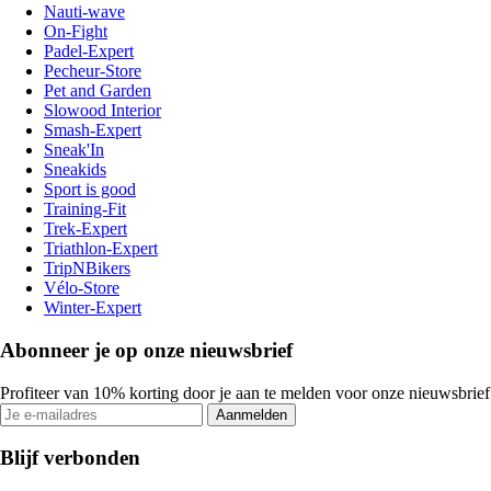
Nauti-wave
On-Fight
Padel-Expert
Pecheur-Store
Pet and Garden
Slowood Interior
Smash-Expert
Sneak'In
Sneakids
Sport is good
Training-Fit
Trek-Expert
Triathlon-Expert
TripNBikers
Vélo-Store
Winter-Expert
Abonneer je op onze nieuwsbrief
Profiteer van 10% korting door je aan te melden voor onze nieuwsbrief
Aanmelden
Blijf verbonden