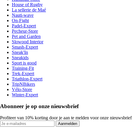
House of Rugby
La sellerie de Maé
Nauti-wave
On-Fight
Padel-Expert
Pecheur-Store
Pet and Garden
Slowood Interior
Smash-Expert
Sneak'In
Sneakids
Sport is good
Training-Fit
Trek-Expert
Triathlon-Expert
TripNBikers
Vélo-Store
Winter-Expert
Abonneer je op onze nieuwsbrief
Profiteer van 10% korting door je aan te melden voor onze nieuwsbrief
Aanmelden