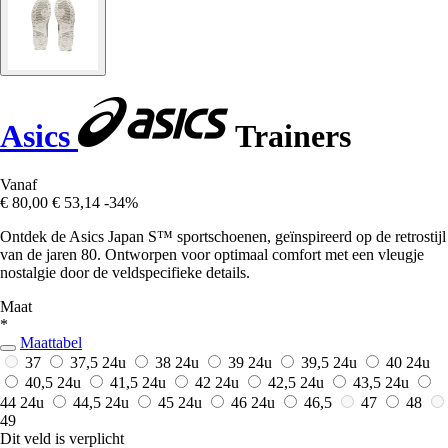
Asics
Trainers
Vanaf
€ 80,00
€ 53,14
-34%
Ontdek de Asics Japan S™ sportschoenen, geïnspireerd op de retrostijl
van de jaren 80. Ontworpen voor optimaal comfort met een vleugje
nostalgie door de veldspecifieke details.
Maat
*
Maattabel
37
37,5
24u
38
24u
39
24u
39,5
24u
40
24u
40,5
24u
41,5
24u
42
24u
42,5
24u
43,5
24u
44
24u
44,5
24u
45
24u
46
24u
46,5
47
48
49
Dit veld is verplicht