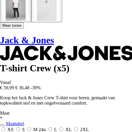
Meer tonen
Jack & Jones
T-shirt Crew (x5)
Vanaf
€ 59,99
€ 36,48
-39%
Koop het Jack & Jones Crew T-shirt voor heren, gemaakt van
topkwaliteit stof en met ongeëvenaard comfort.
Maat
*
Maattabel
XS
S
M
24u
L
XL
2XL