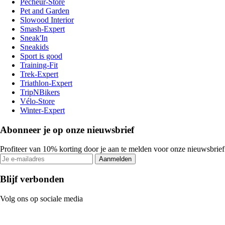
Pecheur-Store
Pet and Garden
Slowood Interior
Smash-Expert
Sneak'In
Sneakids
Sport is good
Training-Fit
Trek-Expert
Triathlon-Expert
TripNBikers
Vélo-Store
Winter-Expert
Abonneer je op onze nieuwsbrief
Profiteer van 10% korting door je aan te melden voor onze nieuwsbrief
Aanmelden
Blijf verbonden
Volg ons op sociale media