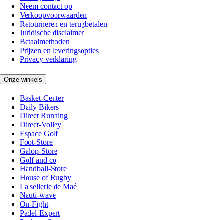
Neem contact op
Verkoopvoorwaarden
Retourneren en terugbetalen
Juridische disclaimer
Betaalmethoden
Prijzen en leveringsopties
Privacy verklaring
Onze winkels
Basket-Center
Daily Bikers
Direct Running
Direct-Volley
Espace Golf
Foot-Store
Galop-Store
Golf and co
Handball-Store
House of Rugby
La sellerie de Maé
Nauti-wave
On-Fight
Padel-Expert