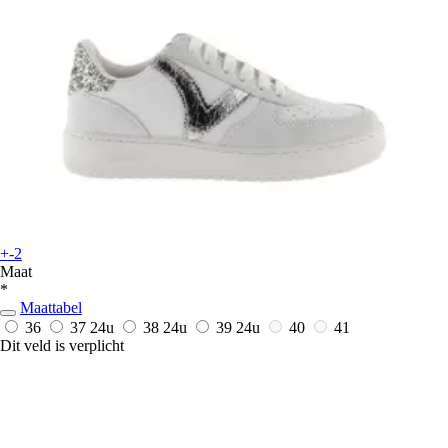
+-2
Maat
*
Maattabel
36
37
24u
38
24u
39
24u
40
41
Dit veld is verplicht