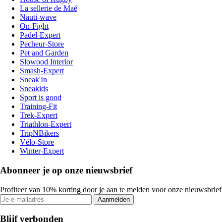
La sellerie de Maé
Nauti-wave
On-Fight
Padel-Expert
Pecheur-Store
Pet and Garden
Slowood Interior
Smash-Expert
Sneak'In
Sneakids
Sport is good
Training-Fit
Trek-Expert
Triathlon-Expert
TripNBikers
Vélo-Store
Winter-Expert
Abonneer je op onze nieuwsbrief
Profiteer van 10% korting door je aan te melden voor onze nieuwsbrief
Aanmelden
Blijf verbonden