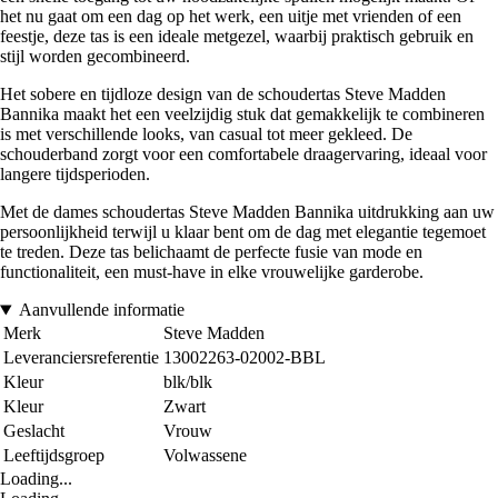
het nu gaat om een dag op het werk, een uitje met vrienden of een
feestje, deze tas is een ideale metgezel, waarbij praktisch gebruik en
stijl worden gecombineerd.
Het sobere en tijdloze design van de schoudertas Steve Madden
Bannika maakt het een veelzijdig stuk dat gemakkelijk te combineren
is met verschillende looks, van casual tot meer gekleed. De
schouderband zorgt voor een comfortabele draagervaring, ideaal voor
langere tijdsperioden.
Met de dames schoudertas Steve Madden Bannika uitdrukking aan uw
persoonlijkheid terwijl u klaar bent om de dag met elegantie tegemoet
te treden. Deze tas belichaamt de perfecte fusie van mode en
functionaliteit, een must-have in elke vrouwelijke garderobe.
Aanvullende informatie
Merk
Steve Madden
Leveranciersreferentie
13002263-02002-BBL
Kleur
blk/blk
Kleur
Zwart
Geslacht
Vrouw
Leeftijdsgroep
Volwassene
Loading...