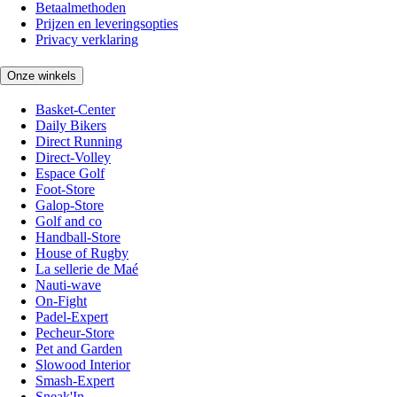
Betaalmethoden
Prijzen en leveringsopties
Privacy verklaring
Onze winkels
Basket-Center
Daily Bikers
Direct Running
Direct-Volley
Espace Golf
Foot-Store
Galop-Store
Golf and co
Handball-Store
House of Rugby
La sellerie de Maé
Nauti-wave
On-Fight
Padel-Expert
Pecheur-Store
Pet and Garden
Slowood Interior
Smash-Expert
Sneak'In