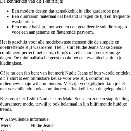
De kenmerken van dit T-shirt zijn:
Een modern design dat gemakkelijk in elke garderobe past.
Een duurzaam materiaal dat bestand is tegen de tijd en frequente
wasbeurten.
Een ronde halslijn, mouwen en een getailleerde snit die zorgen
voor een aangename en flatterende pasvorm.
Het is geschikt voor alle modebewuste mensen die de simpele en
doeltreffende stijl waarderen. Het T-shirt Nudie Jeans Make Sense
combineert perfect met jeans, chino's of zelfs shorts voor zonnige
dagen. De minimalistische geest maakt het een essentieel stuk in je
kledingkast.
Of je nu een fan bent van het merk Nudie Jeans of hun wereld ontdekt,
dit T-shirt is een onmisbare keuze voor wie stijl, comfort en
milieubewustzijn wil combineren. Met zijn veelzijdigheid kun je het
met verschillende looks combineren, afhankelijk van de gelegenheid.
Kies voor het T-shirt Nudie Jeans Make Sense en zet een stap richting
duurzamere mode, terwijl je ook helemaal in lijn blijft met de huidige
trends.
Aanvullende informatie
Merk
Nudie Jeans