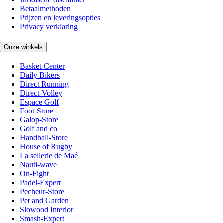
Betaalmethoden
Prijzen en leveringsopties
Privacy verklaring
Onze winkels
Basket-Center
Daily Bikers
Direct Running
Direct-Volley
Espace Golf
Foot-Store
Galop-Store
Golf and co
Handball-Store
House of Rugby
La sellerie de Maé
Nauti-wave
On-Fight
Padel-Expert
Pecheur-Store
Pet and Garden
Slowood Interior
Smash-Expert