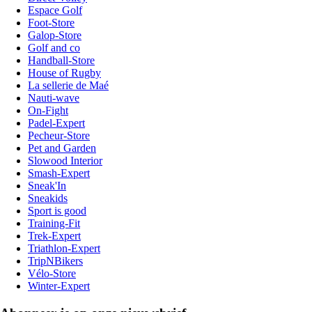
Espace Golf
Foot-Store
Galop-Store
Golf and co
Handball-Store
House of Rugby
La sellerie de Maé
Nauti-wave
On-Fight
Padel-Expert
Pecheur-Store
Pet and Garden
Slowood Interior
Smash-Expert
Sneak'In
Sneakids
Sport is good
Training-Fit
Trek-Expert
Triathlon-Expert
TripNBikers
Vélo-Store
Winter-Expert