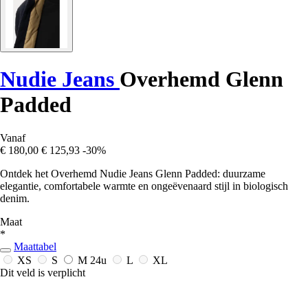
Nudie Jeans
Overhemd Glenn
Padded
Vanaf
€ 180,00
€ 125,93
-30%
Ontdek het Overhemd Nudie Jeans Glenn Padded: duurzame
elegantie, comfortabele warmte en ongeëvenaard stijl in biologisch
denim.
Maat
*
Maattabel
XS
S
M
24u
L
XL
Dit veld is verplicht