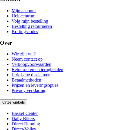
Mijn account
Helpcentrum
Volg mijn bestelling
Bestelling retourneren
Kortingscodes
Over
Wie zijn wij?
Neem contact op
Verkoopvoorwaarden
Retourneren en terugbetalen
Juridische disclaimer
Betaalmethoden
Prijzen en leveringsopties
Privacy verklaring
Onze winkels
Basket-Center
Daily Bikers
Direct Running
Direct-Volley