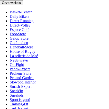
Onze winkels
Basket-Center
Daily Bikers
Direct Running
Direct-Volley
Espace Golf
Foot-Store
Galop-Store
Golf and co
Handball-Store
House of Rugby
La sellerie de Maé
Nauti-wave
On-Fight
Padel-Expert
Pecheur-Store
Pet and Garden
Slowood Interior
Smash-Expert
Sneak'In
Sneakids
Sport is good
Training-Fit
Trek-Expert