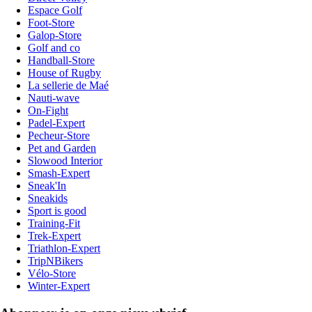
Espace Golf
Foot-Store
Galop-Store
Golf and co
Handball-Store
House of Rugby
La sellerie de Maé
Nauti-wave
On-Fight
Padel-Expert
Pecheur-Store
Pet and Garden
Slowood Interior
Smash-Expert
Sneak'In
Sneakids
Sport is good
Training-Fit
Trek-Expert
Triathlon-Expert
TripNBikers
Vélo-Store
Winter-Expert