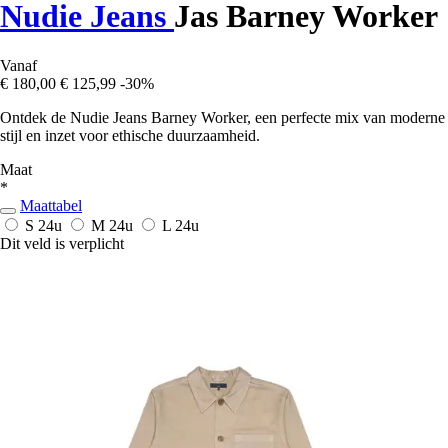
Nudie Jeans
Jas Barney Worker
Vanaf
€ 180,00
€ 125,99
-30%
Ontdek de Nudie Jeans Barney Worker, een perfecte mix van moderne
stijl en inzet voor ethische duurzaamheid.
Maat
*
Maattabel
S
24u
M
24u
L
24u
Dit veld is verplicht