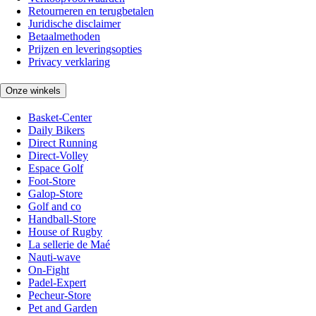
Retourneren en terugbetalen
Juridische disclaimer
Betaalmethoden
Prijzen en leveringsopties
Privacy verklaring
Onze winkels
Basket-Center
Daily Bikers
Direct Running
Direct-Volley
Espace Golf
Foot-Store
Galop-Store
Golf and co
Handball-Store
House of Rugby
La sellerie de Maé
Nauti-wave
On-Fight
Padel-Expert
Pecheur-Store
Pet and Garden