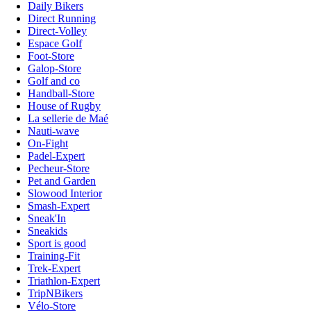
Daily Bikers
Direct Running
Direct-Volley
Espace Golf
Foot-Store
Galop-Store
Golf and co
Handball-Store
House of Rugby
La sellerie de Maé
Nauti-wave
On-Fight
Padel-Expert
Pecheur-Store
Pet and Garden
Slowood Interior
Smash-Expert
Sneak'In
Sneakids
Sport is good
Training-Fit
Trek-Expert
Triathlon-Expert
TripNBikers
Vélo-Store