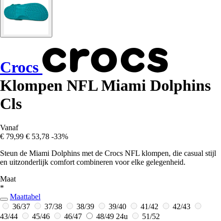
Crocs
Klompen NFL Miami Dolphins
Cls
Vanaf
€ 79,99
€ 53,78
-33%
Steun de Miami Dolphins met de Crocs NFL klompen, die casual stijl
en uitzonderlijk comfort combineren voor elke gelegenheid.
Maat
*
Maattabel
36/37
37/38
38/39
39/40
41/42
42/43
43/44
45/46
46/47
48/49
24u
51/52