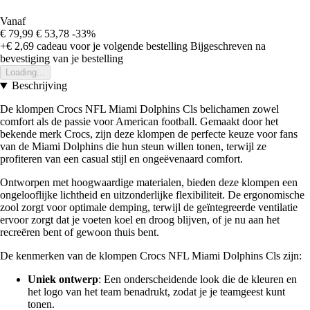
Vanaf
€ 79,99
€ 53,78
-33%
+€ 2,69
cadeau voor je volgende bestelling
Bijgeschreven na
bevestiging van je bestelling
Loading...
Beschrijving
De klompen Crocs NFL Miami Dolphins Cls belichamen zowel
comfort als de passie voor American football. Gemaakt door het
bekende merk Crocs, zijn deze klompen de perfecte keuze voor fans
van de Miami Dolphins die hun steun willen tonen, terwijl ze
profiteren van een casual stijl en ongeëvenaard comfort.
Ontworpen met hoogwaardige materialen, bieden deze klompen een
ongelooflijke lichtheid en uitzonderlijke flexibiliteit. De ergonomische
zool zorgt voor optimale demping, terwijl de geïntegreerde ventilatie
ervoor zorgt dat je voeten koel en droog blijven, of je nu aan het
recreëren bent of gewoon thuis bent.
De kenmerken van de klompen Crocs NFL Miami Dolphins Cls zijn:
Uniek ontwerp
: Een onderscheidende look die de kleuren en
het logo van het team benadrukt, zodat je je teamgeest kunt
tonen.