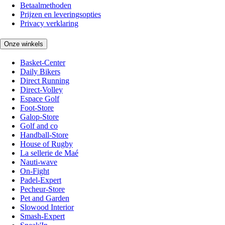
Betaalmethoden
Prijzen en leveringsopties
Privacy verklaring
Onze winkels
Basket-Center
Daily Bikers
Direct Running
Direct-Volley
Espace Golf
Foot-Store
Galop-Store
Golf and co
Handball-Store
House of Rugby
La sellerie de Maé
Nauti-wave
On-Fight
Padel-Expert
Pecheur-Store
Pet and Garden
Slowood Interior
Smash-Expert