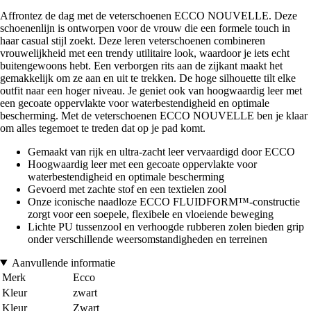
Affrontez de dag met de veterschoenen ECCO NOUVELLE. Deze
schoenenlijn is ontworpen voor de vrouw die een formele touch in
haar casual stijl zoekt. Deze leren veterschoenen combineren
vrouwelijkheid met een trendy utilitaire look, waardoor je iets echt
buitengewoons hebt. Een verborgen rits aan de zijkant maakt het
gemakkelijk om ze aan en uit te trekken. De hoge silhouette tilt elke
outfit naar een hoger niveau. Je geniet ook van hoogwaardig leer met
een gecoate oppervlakte voor waterbestendigheid en optimale
bescherming. Met de veterschoenen ECCO NOUVELLE ben je klaar
om alles tegemoet te treden dat op je pad komt.
Gemaakt van rijk en ultra-zacht leer vervaardigd door ECCO
Hoogwaardig leer met een gecoate oppervlakte voor
waterbestendigheid en optimale bescherming
Gevoerd met zachte stof en een textielen zool
Onze iconische naadloze ECCO FLUIDFORM™-constructie
zorgt voor een soepele, flexibele en vloeiende beweging
Lichte PU tussenzool en verhoogde rubberen zolen bieden grip
onder verschillende weersomstandigheden en terreinen
Aanvullende informatie
Merk
Ecco
Kleur
zwart
Kleur
Zwart