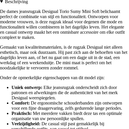
Beschrijving
De dames jeansrugzak Desigual Torio Sumy Mini Soft belichaamt
perfect de combinatie van stijl en functionaliteit. Ontworpen voor
moderne vrouwen, is deze rugzak ideaal voor degenen die mode en
functionaliteit willen combineren in het dagelijks leven. Het elegante
en casual ontwerp maakt het een onmisbare accessoire om elke outfit
compleet te maken.
Gemaakt van kwaliteitsmaterialen, is de rugzak Desigual niet alleen
esthetisch, maar ook duurzaam. Hij past zich aan de behoeften van het
dagelijks leven aan, of het nu gaat om een dagje uit in de stad, een
werkdag of een weekenduitje. De mini maat is perfect om het
noodzakelijke te vervoeren zonder rommel.
Onder de opmerkelijke eigenschappen van dit model zijn:
Uniek ontwerp:
Elke jeansrugzak onderscheidt zich door
patronen en afwerkingen die de authenticiteit van het merk
Desigual weerspiegelen.
Comfort:
De ergonomische schouderbanden zijn ontworpen
voor een fijne draagervaring, zelfs gedurende lange periodes.
Praktisch:
Met meerdere vakken biedt deze tas een optimale
organisatie van uw persoonlijke spullen.
Veelzijdigheid:
De casual stijl past gemakkelijk bij
verschillende outfits, van casual tot stijlvol.