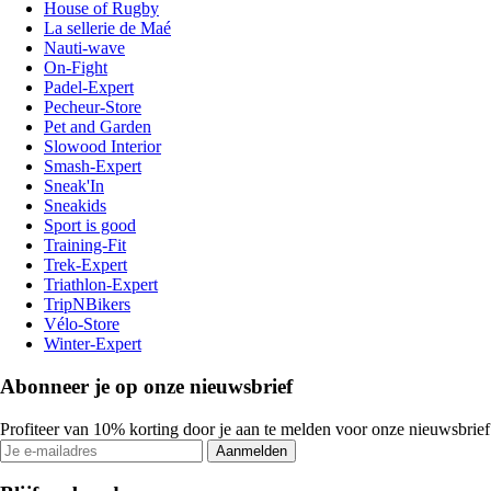
House of Rugby
La sellerie de Maé
Nauti-wave
On-Fight
Padel-Expert
Pecheur-Store
Pet and Garden
Slowood Interior
Smash-Expert
Sneak'In
Sneakids
Sport is good
Training-Fit
Trek-Expert
Triathlon-Expert
TripNBikers
Vélo-Store
Winter-Expert
Abonneer je op onze nieuwsbrief
Profiteer van 10% korting door je aan te melden voor onze nieuwsbrief
Aanmelden