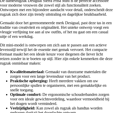
De damesrugzak Desigual Sierra Prisa Mini is de perfecte accessoire
voor moderne vrouwen die zowel stijl als functionaliteit zoeken.
Ontworpen met een bijzondere aandacht voor detail, onderscheidt deze
rugzak zich door zijn trendy uitstraling en dagelijkse bruikbaarheid.
Gemaakt door het gerenommeerde merk Desigual, past deze tas in een
traditie van creativiteit en originaliteit. Het unieke ontwerp voegt een
vleugje verfijning toe aan al uw outfits, of het nu gaat om een casual
uitje of een werkdag.
Dit mini-model is ontworpen om zich aan te passen aan een actieve
levensstijl terwijl het de essentie met gemak vervoert. Het compacte
formaat maakt het een ideale keuze voor diegenen die liever licht
reizen zonder in te boeten op stijl. Hier zijn enkele kenmerken die deze
rugzak onmisbaar maken:
Kwaliteitsmateriaal:
Gemaakt van duurzame materialen die
zorgen voor een lange levensduur van het product.
Praktische opberging:
Heeft meerdere vakken om uw
persoonlijke spullen te organiseren, met een gemakkelijke en
snelle toegang.
Optimale comfort:
De ergonomische schouderbanden zorgen
voor een ideale gewichtsverdeling, waardoor vermoeidheid bij
het dragen wordt verminderd.
Veelzijdigheid:
Kan zowel als rugzak als handtas worden
gedragen dankzij het doordachte ontwerp.