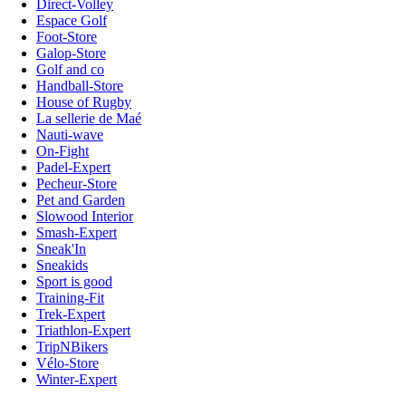
Direct-Volley
Espace Golf
Foot-Store
Galop-Store
Golf and co
Handball-Store
House of Rugby
La sellerie de Maé
Nauti-wave
On-Fight
Padel-Expert
Pecheur-Store
Pet and Garden
Slowood Interior
Smash-Expert
Sneak'In
Sneakids
Sport is good
Training-Fit
Trek-Expert
Triathlon-Expert
TripNBikers
Vélo-Store
Winter-Expert