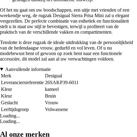
Of het nu gaat om uw boodschappen, een uitje met vrienden of een
weekendje weg, de rugzak Desigual Sierra Prisa Mini zal u elegant
vergezellen. De perfecte combinatie van esthetiek en functionaliteit
stelt u in staat uw stijl te bevestigen, terwijl u profiteert van de
praktisch van de verschillende vakken en compartimenten.
Tenslotte is deze rugzak de ideale uitdrukking van de persoonlijkheid
van de hedendaagse vrouw, gedurfd en vol leven. Of u nu
modebewust bent of gewoon op zoek bent naar een functionele
accessoire, dit model zal aan al uw verwachtingen voldoen.
Aanvullende informatie
Merk
Desigual
Leveranciersreferentie
26SAKP39-6011
Kleur
kameel
Kleur
Bruin
Geslacht
Vrouw
Leeftijdsgroep
Volwassene
Loading...
Loading...
Al onze merken