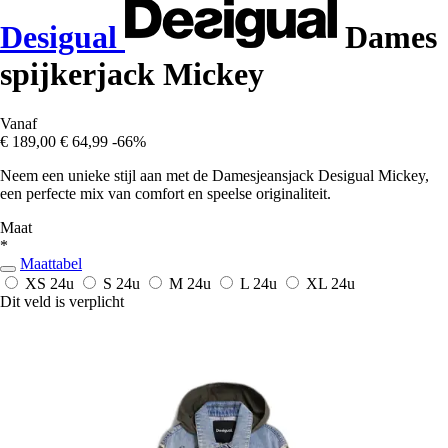
Desigual
Dames
spijkerjack Mickey
Vanaf
€ 189,00
€ 64,99
-66%
Neem een unieke stijl aan met de Damesjeansjack Desigual Mickey,
een perfecte mix van comfort en speelse originaliteit.
Maat
*
Maattabel
XS
24u
S
24u
M
24u
L
24u
XL
24u
Dit veld is verplicht