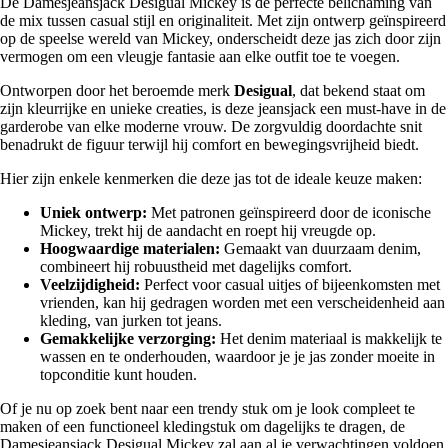
De Damesjeansjack Desigual Mickey is de perfecte belichaming van
de mix tussen casual stijl en originaliteit. Met zijn ontwerp geïnspireerd
op de speelse wereld van Mickey, onderscheidt deze jas zich door zijn
vermogen om een vleugje fantasie aan elke outfit toe te voegen.
Ontworpen door het beroemde merk
Desigual
, dat bekend staat om
zijn kleurrijke en unieke creaties, is deze jeansjack een must-have in de
garderobe van elke moderne vrouw. De zorgvuldig doordachte snit
benadrukt de figuur terwijl hij comfort en bewegingsvrijheid biedt.
Hier zijn enkele kenmerken die deze jas tot de ideale keuze maken:
Uniek ontwerp:
Met patronen geïnspireerd door de iconische
Mickey, trekt hij de aandacht en roept hij vreugde op.
Hoogwaardige materialen:
Gemaakt van duurzaam denim,
combineert hij robuustheid met dagelijks comfort.
Veelzijdigheid:
Perfect voor casual uitjes of bijeenkomsten met
vrienden, kan hij gedragen worden met een verscheidenheid aan
kleding, van jurken tot jeans.
Gemakkelijke verzorging:
Het denim materiaal is makkelijk te
wassen en te onderhouden, waardoor je je jas zonder moeite in
topconditie kunt houden.
Of je nu op zoek bent naar een trendy stuk om je look compleet te
maken of een functioneel kledingstuk om dagelijks te dragen, de
Damesjeansjack Desigual Mickey zal aan al je verwachtingen voldoen.