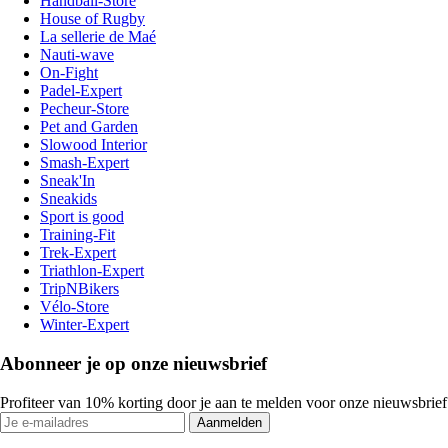
Handball-Store
House of Rugby
La sellerie de Maé
Nauti-wave
On-Fight
Padel-Expert
Pecheur-Store
Pet and Garden
Slowood Interior
Smash-Expert
Sneak'In
Sneakids
Sport is good
Training-Fit
Trek-Expert
Triathlon-Expert
TripNBikers
Vélo-Store
Winter-Expert
Abonneer je op onze nieuwsbrief
Profiteer van 10% korting door je aan te melden voor onze nieuwsbrief
Aanmelden