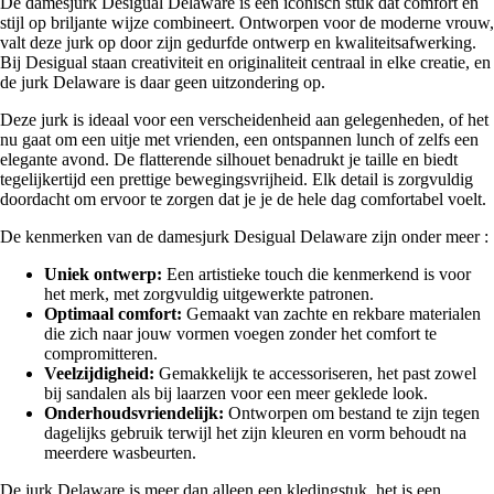
De damesjurk Desigual Delaware is een iconisch stuk dat comfort en
stijl op briljante wijze combineert. Ontworpen voor de moderne vrouw,
valt deze jurk op door zijn gedurfde ontwerp en kwaliteitsafwerking.
Bij Desigual staan creativiteit en originaliteit centraal in elke creatie, en
de jurk Delaware is daar geen uitzondering op.
Deze jurk is ideaal voor een verscheidenheid aan gelegenheden, of het
nu gaat om een uitje met vrienden, een ontspannen lunch of zelfs een
elegante avond. De flatterende silhouet benadrukt je taille en biedt
tegelijkertijd een prettige bewegingsvrijheid. Elk detail is zorgvuldig
doordacht om ervoor te zorgen dat je je de hele dag comfortabel voelt.
De kenmerken van de damesjurk Desigual Delaware zijn onder meer :
Uniek ontwerp:
Een artistieke touch die kenmerkend is voor
het merk, met zorgvuldig uitgewerkte patronen.
Optimaal comfort:
Gemaakt van zachte en rekbare materialen
die zich naar jouw vormen voegen zonder het comfort te
compromitteren.
Veelzijdigheid:
Gemakkelijk te accessoriseren, het past zowel
bij sandalen als bij laarzen voor een meer geklede look.
Onderhoudsvriendelijk:
Ontworpen om bestand te zijn tegen
dagelijks gebruik terwijl het zijn kleuren en vorm behoudt na
meerdere wasbeurten.
De jurk Delaware is meer dan alleen een kledingstuk, het is een