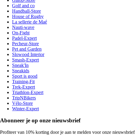
Galop-Store
Golf and co
Handball-Store
House of Rugby
La sellerie de Maé
Nauti-wave
On-Fight
Padel-Expert
Pecheur-Store
Pet and Garden
Slowood Interior
Smash-Expert
Sneak'In
Sneakids
Sport is good
Training-Fit
Trek-Expert
Triathlon-Expert
TripNBikers
Vélo-Store
Winter-Expert
Abonneer je op onze nieuwsbrief
Profiteer van 10% korting door je aan te melden voor onze nieuwsbrief