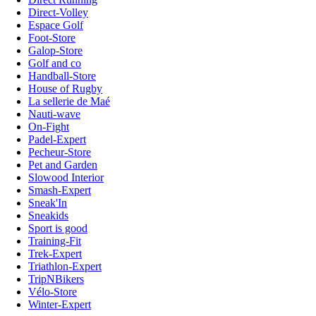
Direct-Volley
Espace Golf
Foot-Store
Galop-Store
Golf and co
Handball-Store
House of Rugby
La sellerie de Maé
Nauti-wave
On-Fight
Padel-Expert
Pecheur-Store
Pet and Garden
Slowood Interior
Smash-Expert
Sneak'In
Sneakids
Sport is good
Training-Fit
Trek-Expert
Triathlon-Expert
TripNBikers
Vélo-Store
Winter-Expert