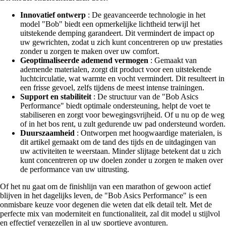
Innovatief ontwerp
: De geavanceerde technologie in het
model "Bob" biedt een opmerkelijke lichtheid terwijl het
uitstekende demping garandeert. Dit vermindert de impact op
uw gewrichten, zodat u zich kunt concentreren op uw prestaties
zonder u zorgen te maken over uw comfort.
Geoptimaliseerde ademend vermogen
: Gemaakt van
ademende materialen, zorgt dit product voor een uitstekende
luchtcirculatie, wat warmte en vocht vermindert. Dit resulteert in
een frisse gevoel, zelfs tijdens de meest intense trainingen.
Support en stabiliteit
: De structuur van de "Bob Asics
Performance" biedt optimale ondersteuning, helpt de voet te
stabiliseren en zorgt voor bewegingsvrijheid. Of u nu op de weg
of in het bos rent, u zult gedurende uw pad ondersteund worden.
Duurszaamheid
: Ontworpen met hoogwaardige materialen, is
dit artikel gemaakt om de tand des tijds en de uitdagingen van
uw activiteiten te weerstaan. Minder slijtage betekent dat u zich
kunt concentreren op uw doelen zonder u zorgen te maken over
de performance van uw uitrusting.
Of het nu gaat om de finishlijn van een marathon of gewoon actief
blijven in het dagelijks leven, de "Bob Asics Performance" is een
onmisbare keuze voor degenen die weten dat elk detail telt. Met de
perfecte mix van moderniteit en functionaliteit, zal dit model u stijlvol
en effectief vergezellen in al uw sportieve avonturen.