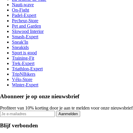
Nauti-wave
On-Fight
Padel-Expert
Pecheur-Store
Pet and Garden
Slowood Interior
Smash-Expert
Sneak'In
Sneakids
Sport is good
Training-Fit
Trek-Expert
Triathlon-Expert
TripNBikers
Vélo-Store
Winter-Expert
Abonneer je op onze nieuwsbrief
Profiteer van 10% korting door je aan te melden voor onze nieuwsbrief
Aanmelden
Blijf verbonden