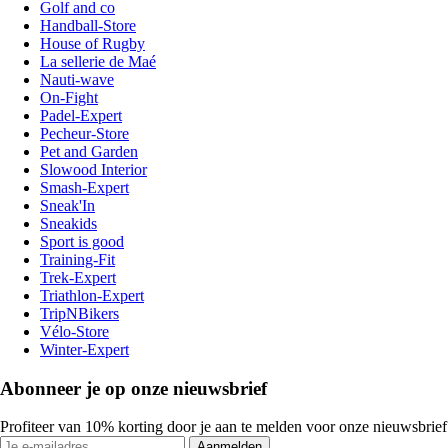
Golf and co
Handball-Store
House of Rugby
La sellerie de Maé
Nauti-wave
On-Fight
Padel-Expert
Pecheur-Store
Pet and Garden
Slowood Interior
Smash-Expert
Sneak'In
Sneakids
Sport is good
Training-Fit
Trek-Expert
Triathlon-Expert
TripNBikers
Vélo-Store
Winter-Expert
Abonneer je op onze nieuwsbrief
Profiteer van 10% korting door je aan te melden voor onze nieuwsbrief
Aanmelden