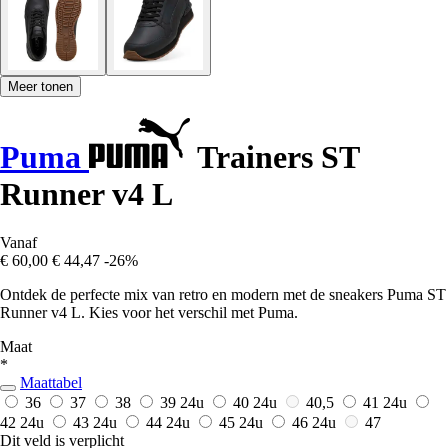
Meer tonen
Puma
Trainers ST
Runner v4 L
Vanaf
€ 60,00
€ 44,47
-26%
Ontdek de perfecte mix van retro en modern met de sneakers Puma ST
Runner v4 L. Kies voor het verschil met Puma.
Maat
*
Maattabel
36
37
38
39
24u
40
24u
40,5
41
24u
42
24u
43
24u
44
24u
45
24u
46
24u
47
Dit veld is verplicht