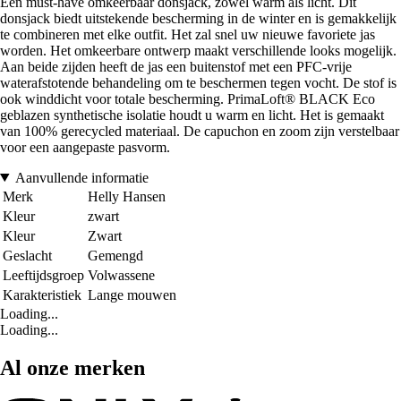
Een must-have omkeerbaar donsjack, zowel warm als licht. Dit
donsjack biedt uitstekende bescherming in de winter en is gemakkelijk
te combineren met elke outfit. Het zal snel uw nieuwe favoriete jas
worden. Het omkeerbare ontwerp maakt verschillende looks mogelijk.
Aan beide zijden heeft de jas een buitenstof met een PFC-vrije
waterafstotende behandeling om te beschermen tegen vocht. De stof is
ook winddicht voor totale bescherming. PrimaLoft® BLACK Eco
geblazen synthetische isolatie houdt u warm en licht. Het is gemaakt
van 100% gerecycled materiaal. De capuchon en zoom zijn verstelbaar
voor een aangepaste pasvorm.
Aanvullende informatie
Merk
Helly Hansen
Kleur
zwart
Kleur
Zwart
Geslacht
Gemengd
Leeftijdsgroep
Volwassene
Karakteristiek
Lange mouwen
Loading...
Loading...
Al onze merken