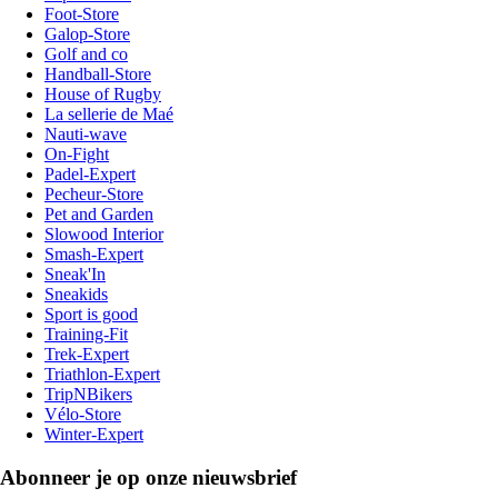
Foot-Store
Galop-Store
Golf and co
Handball-Store
House of Rugby
La sellerie de Maé
Nauti-wave
On-Fight
Padel-Expert
Pecheur-Store
Pet and Garden
Slowood Interior
Smash-Expert
Sneak'In
Sneakids
Sport is good
Training-Fit
Trek-Expert
Triathlon-Expert
TripNBikers
Vélo-Store
Winter-Expert
Abonneer je op onze nieuwsbrief