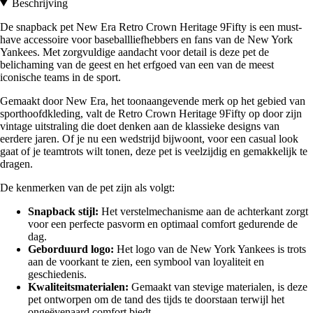
Beschrijving
De snapback pet New Era Retro Crown Heritage 9Fifty is een must-
have accessoire voor baseballliefhebbers en fans van de New York
Yankees. Met zorgvuldige aandacht voor detail is deze pet de
belichaming van de geest en het erfgoed van een van de meest
iconische teams in de sport.
Gemaakt door New Era, het toonaangevende merk op het gebied van
sporthoofdkleding, valt de Retro Crown Heritage 9Fifty op door zijn
vintage uitstraling die doet denken aan de klassieke designs van
eerdere jaren. Of je nu een wedstrijd bijwoont, voor een casual look
gaat of je teamtrots wilt tonen, deze pet is veelzijdig en gemakkelijk te
dragen.
De kenmerken van de pet zijn als volgt:
Snapback stijl:
Het verstelmechanisme aan de achterkant zorgt
voor een perfecte pasvorm en optimaal comfort gedurende de
dag.
Geborduurd logo:
Het logo van de New York Yankees is trots
aan de voorkant te zien, een symbool van loyaliteit en
geschiedenis.
Kwaliteitsmaterialen:
Gemaakt van stevige materialen, is deze
pet ontworpen om de tand des tijds te doorstaan terwijl het
ongeëvenaard comfort biedt.