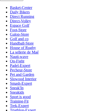
Basket-Center
Daily Bikers
Direct Running
Direct-Volley
Espace Golf
Foot-Store
Galop-Store
Golf and co
Handball-Store
House of Rugby
La sellerie de Maé
Nauti-wave
On-Fight
Padel-Expert
Pecheur-Store
Pet and Garden
Slowood Interior
Smash-Expert
Sneak'In
Sneakids
Sport is good
Training-Fit
Trek-Expert
Triathlon-Expert