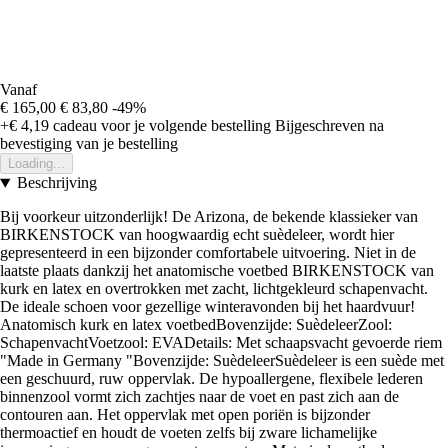
Vanaf
€ 165,00
€ 83,80
-49%
+€ 4,19
cadeau voor je volgende bestelling
Bijgeschreven na
bevestiging van je bestelling
Loading...
Beschrijving
Bij voorkeur uitzonderlijk! De Arizona, de bekende klassieker van
BIRKENSTOCK van hoogwaardig echt suèdeleer, wordt hier
gepresenteerd in een bijzonder comfortabele uitvoering. Niet in de
laatste plaats dankzij het anatomische voetbed BIRKENSTOCK van
kurk en latex en overtrokken met zacht, lichtgekleurd schapenvacht.
De ideale schoen voor gezellige winteravonden bij het haardvuur!
Anatomisch kurk en latex voetbedBovenzijde: SuèdeleerZool:
SchapenvachtVoetzool: EVADetails: Met schaapsvacht gevoerde riem
"Made in Germany "Bovenzijde: SuèdeleerSuèdeleer is een suède met
een geschuurd, ruw oppervlak. De hypoallergene, flexibele lederen
binnenzool vormt zich zachtjes naar de voet en past zich aan de
contouren aan. Het oppervlak met open poriën is bijzonder
thermoactief en houdt de voeten zelfs bij zware lichamelijke