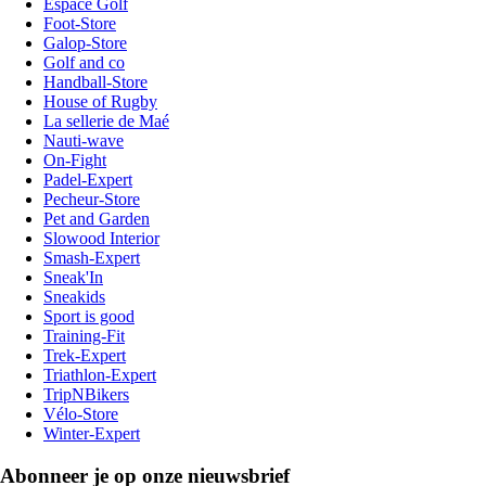
Espace Golf
Foot-Store
Galop-Store
Golf and co
Handball-Store
House of Rugby
La sellerie de Maé
Nauti-wave
On-Fight
Padel-Expert
Pecheur-Store
Pet and Garden
Slowood Interior
Smash-Expert
Sneak'In
Sneakids
Sport is good
Training-Fit
Trek-Expert
Triathlon-Expert
TripNBikers
Vélo-Store
Winter-Expert
Abonneer je op onze nieuwsbrief