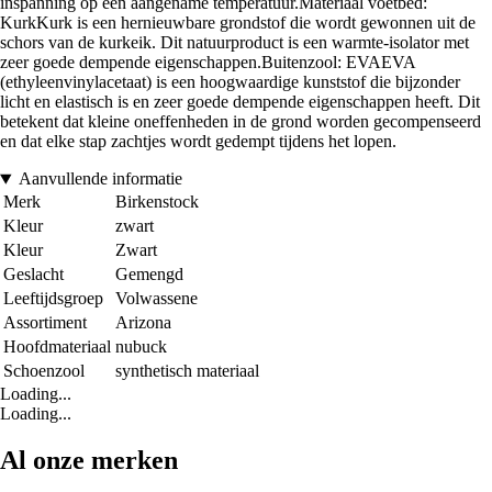
inspanning op een aangename temperatuur.Materiaal voetbed:
KurkKurk is een hernieuwbare grondstof die wordt gewonnen uit de
schors van de kurkeik. Dit natuurproduct is een warmte-isolator met
zeer goede dempende eigenschappen.Buitenzool: EVAEVA
(ethyleenvinylacetaat) is een hoogwaardige kunststof die bijzonder
licht en elastisch is en zeer goede dempende eigenschappen heeft. Dit
betekent dat kleine oneffenheden in de grond worden gecompenseerd
en dat elke stap zachtjes wordt gedempt tijdens het lopen.
Aanvullende informatie
Merk
Birkenstock
Kleur
zwart
Kleur
Zwart
Geslacht
Gemengd
Leeftijdsgroep
Volwassene
Assortiment
Arizona
Hoofdmateriaal
nubuck
Schoenzool
synthetisch materiaal
Loading...
Loading...
Al onze merken