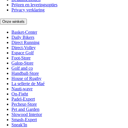
Prijzen en leveringsopties
Privacy verklaring
Onze winkels
Basket-Center
Daily Bikers
Direct Running
Direct-Volley
Espace Golf
Foot-Store
Galop-Store
Golf and co
Handball-Store
House of Rugby
La sellerie de Maé
Nauti-wave
On-Fight
Padel-Expert
Pecheur-Store
Pet and Garden
Slowood Interior
Smash-Expert
Sneak'In