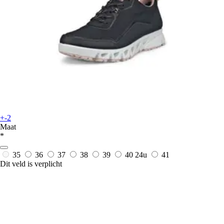
+-2
Maat
*
35
36
37
38
39
40
24u
41
Dit veld is verplicht