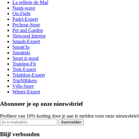
La sellerie de Maé
Nauti-wave
On-Fight
Padel-Expert
Pecheur-Store
Pet and Garden
Slowood Interior
Smash-Expert
Sneak'In
Sneakids
Sport is good
Training-Fit
Trek-Expert
Triathlon-Expert
TripNBikers
Vélo-Store
Winter-Expert
Abonneer je op onze nieuwsbrief
Profiteer van 10% korting door je aan te melden voor onze nieuwsbrief
Aanmelden
Blijf verbonden