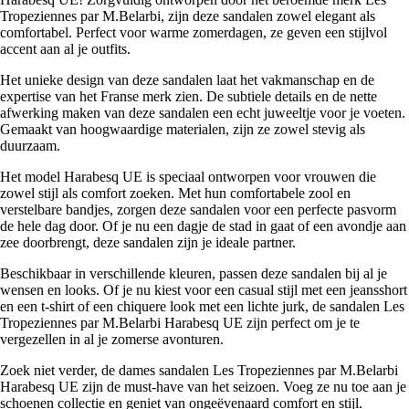
Tropeziennes par M.Belarbi, zijn deze sandalen zowel elegant als
comfortabel. Perfect voor warme zomerdagen, ze geven een stijlvol
accent aan al je outfits.
Het unieke design van deze sandalen laat het vakmanschap en de
expertise van het Franse merk zien. De subtiele details en de nette
afwerking maken van deze sandalen een echt juweeltje voor je voeten.
Gemaakt van hoogwaardige materialen, zijn ze zowel stevig als
duurzaam.
Het model Harabesq UE is speciaal ontworpen voor vrouwen die
zowel stijl als comfort zoeken. Met hun comfortabele zool en
verstelbare bandjes, zorgen deze sandalen voor een perfecte pasvorm
de hele dag door. Of je nu een dagje de stad in gaat of een avondje aan
zee doorbrengt, deze sandalen zijn je ideale partner.
Beschikbaar in verschillende kleuren, passen deze sandalen bij al je
wensen en looks. Of je nu kiest voor een casual stijl met een jeansshort
en een t-shirt of een chiquere look met een lichte jurk, de sandalen Les
Tropeziennes par M.Belarbi Harabesq UE zijn perfect om je te
vergezellen in al je zomerse avonturen.
Zoek niet verder, de dames sandalen Les Tropeziennes par M.Belarbi
Harabesq UE zijn de must-have van het seizoen. Voeg ze nu toe aan je
schoenen collectie en geniet van ongeëvenaard comfort en stijl.