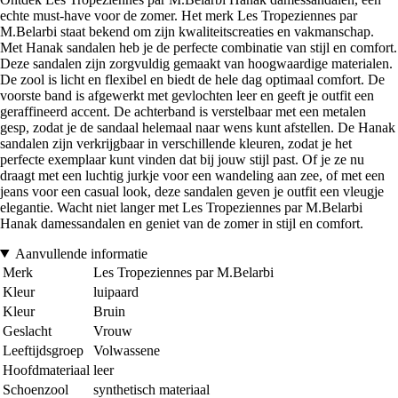
echte must-have voor de zomer. Het merk Les Tropeziennes par
M.Belarbi staat bekend om zijn kwaliteitscreaties en vakmanschap.
Met Hanak sandalen heb je de perfecte combinatie van stijl en comfort.
Deze sandalen zijn zorgvuldig gemaakt van hoogwaardige materialen.
De zool is licht en flexibel en biedt de hele dag optimaal comfort. De
voorste band is afgewerkt met gevlochten leer en geeft je outfit een
geraffineerd accent. De achterband is verstelbaar met een metalen
gesp, zodat je de sandaal helemaal naar wens kunt afstellen. De Hanak
sandalen zijn verkrijgbaar in verschillende kleuren, zodat je het
perfecte exemplaar kunt vinden dat bij jouw stijl past. Of je ze nu
draagt met een luchtig jurkje voor een wandeling aan zee, of met een
jeans voor een casual look, deze sandalen geven je outfit een vleugje
elegantie. Wacht niet langer met Les Tropeziennes par M.Belarbi
Hanak damessandalen en geniet van de zomer in stijl en comfort.
Aanvullende informatie
Merk
Les Tropeziennes par M.Belarbi
Kleur
luipaard
Kleur
Bruin
Geslacht
Vrouw
Leeftijdsgroep
Volwassene
Hoofdmateriaal
leer
Schoenzool
synthetisch materiaal