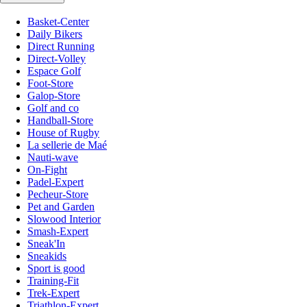
Basket-Center
Daily Bikers
Direct Running
Direct-Volley
Espace Golf
Foot-Store
Galop-Store
Golf and co
Handball-Store
House of Rugby
La sellerie de Maé
Nauti-wave
On-Fight
Padel-Expert
Pecheur-Store
Pet and Garden
Slowood Interior
Smash-Expert
Sneak'In
Sneakids
Sport is good
Training-Fit
Trek-Expert
Triathlon-Expert