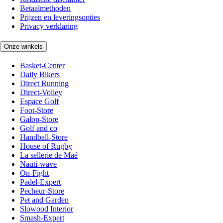
Betaalmethoden
Prijzen en leveringsopties
Privacy verklaring
Onze winkels
Basket-Center
Daily Bikers
Direct Running
Direct-Volley
Espace Golf
Foot-Store
Galop-Store
Golf and co
Handball-Store
House of Rugby
La sellerie de Maé
Nauti-wave
On-Fight
Padel-Expert
Pecheur-Store
Pet and Garden
Slowood Interior
Smash-Expert