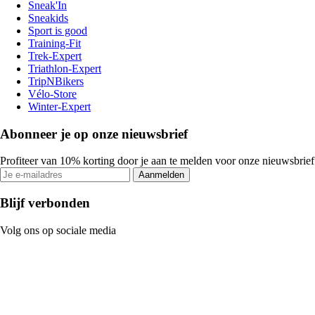
Sneak'In
Sneakids
Sport is good
Training-Fit
Trek-Expert
Triathlon-Expert
TripNBikers
Vélo-Store
Winter-Expert
Abonneer je op onze nieuwsbrief
Profiteer van 10% korting door je aan te melden voor onze nieuwsbrief
Aanmelden
Blijf verbonden
Volg ons op sociale media