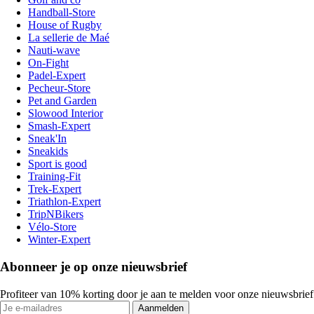
Handball-Store
House of Rugby
La sellerie de Maé
Nauti-wave
On-Fight
Padel-Expert
Pecheur-Store
Pet and Garden
Slowood Interior
Smash-Expert
Sneak'In
Sneakids
Sport is good
Training-Fit
Trek-Expert
Triathlon-Expert
TripNBikers
Vélo-Store
Winter-Expert
Abonneer je op onze nieuwsbrief
Profiteer van 10% korting door je aan te melden voor onze nieuwsbrief
Aanmelden